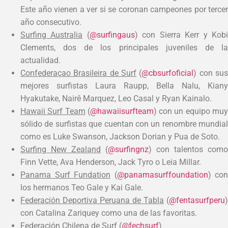
Este año vienen a ver si se coronan campeones por tercer
año consecutivo.
Surfing Australia
(
@surfingaus
) con Sierra Kerr y Kob
Clements, dos de los principales juveniles de la
actualidad.
Confederaçao Brasileira de Surf
(
@cbsurfoficial
) con su
mejores surfistas Laura Raupp, Bella Nalu, Kiany
Hyakutake, Nairê Marquez, Leo Casal y Ryan Kainalo.
Hawaii Surf Team
(
@hawaiisurfteam
) con un equipo mu
sólido de surfistas que cuentan con un renombre mundial
como es Luke Swanson, Jackson Dorian y Pua de Soto.
Surfing New Zealand
(
@surfingnz
) con talentos como
Finn Vette, Ava Henderson, Jack Tyro o Leia Millar.
Panama Surf Fundation
(
@panamasurffoundation
) con
los hermanos Teo Gale y Kai Gale.
Federación Deportiva Peruana de Tabla
(
@fentasurfperu
)
con Catalina Zariquey como una de las favoritas.
Federación Chilena de Surf
(
@fechsurf
)