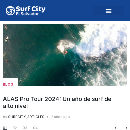
BLOG
B
ALAS Pro Tour 2024: Un año de surf de
E
alto nivel
e
by
SURFCITY_ARTICLES
2 años ago
b
01
02
03
04