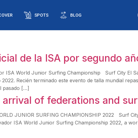
COVER
SPOTS
BLOG
ficial de la ISA por segundo a
dor ISA World Junior Surfing Championship Surf City El Sal
2022. Recién terminado este evento de talla mundial repasa
El pasado […]
arrival of federations and sur
A WORLD JUNIOR SURFING CHAMPIONSHIP 2022 Surf City El
lvador ISA World Junior Surfing Championship 2022, a world-