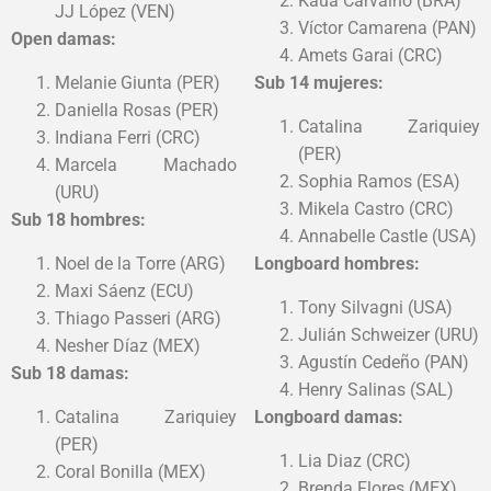
Kauá Carvalho (BRA)
JJ López (VEN)
Víctor Camarena (PAN)
Open damas
:
Amets Garai (CRC)
Melanie Giunta (PER)
Sub 14 mujeres
:
Daniella Rosas (PER)
Catalina Zariquiey
Indiana Ferri (CRC)
(PER)
Marcela Machado
Sophia Ramos (ESA)
(URU)
Mikela Castro (CRC)
Sub 18 hombres
:
Annabelle Castle (USA)
Noel de la Torre (ARG)
Longboard hombres
:
Maxi Sáenz (ECU)
Tony Silvagni (USA)
Thiago Passeri (ARG)
Julián Schweizer (URU)
Nesher Díaz (MEX)
Agustín Cedeño (PAN)
Sub 18 damas
:
Henry Salinas (SAL)
Catalina Zariquiey
Longboard damas
:
(PER)
Lia Diaz (CRC)
Coral Bonilla (MEX)
Brenda Flores (MEX)