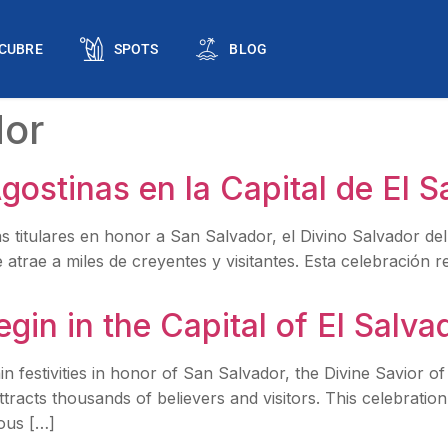
CUBRE
SPOTS
BLOG
dor
gostinas en la Capital de El S
as titulares en honor a San Salvador, el Divino Salvador d
atrae a miles de creyentes y visitantes. Esta celebración r
egin in the Capital of El Salva
n festivities in honor of San Salvador, the Divine Savior of 
racts thousands of believers and visitors. This celebration
ious […]