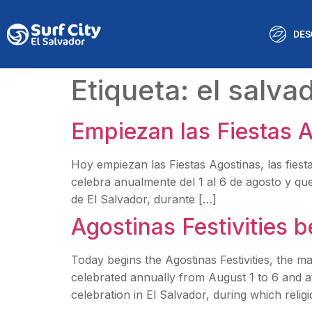
DES
Etiqueta:
el salva
Empiezan las Fiestas A
Hoy empiezan las Fiestas Agostinas, las fiest
celebra anualmente del 1 al 6 de agosto y que 
de El Salvador, durante […]
Agostinas Festivities b
Today begins the Agostinas Festivities, the mai
celebrated annually from August 1 to 6 and att
celebration in El Salvador, during which relig