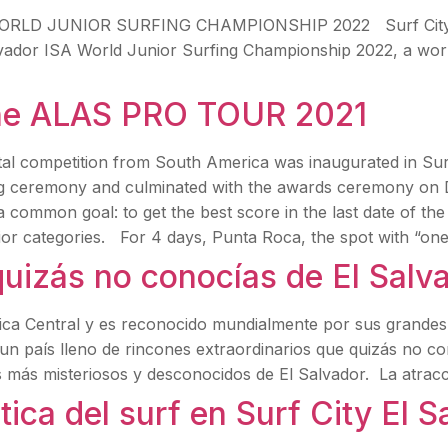
A WORLD JUNIOR SURFING CHAMPIONSHIP 2022 Surf City El
lvador ISA World Junior Surfing Championship 2022, a world-
the ALAS PRO TOUR 2021
al competition from South America was inaugurated in Su
g ceremony and culminated with the awards ceremony on 
a common goal: to get the best score in the last date of th
 categories. For 4 days, Punta Roca, the spot with “one
uizás no conocías de El Salv
ica Central y es reconocido mundialmente por sus grandes 
 un país lleno de rincones extraordinarios que quizás no co
 más misteriosos y desconocidos de El Salvador. La atracc
ica del surf en Surf City El S