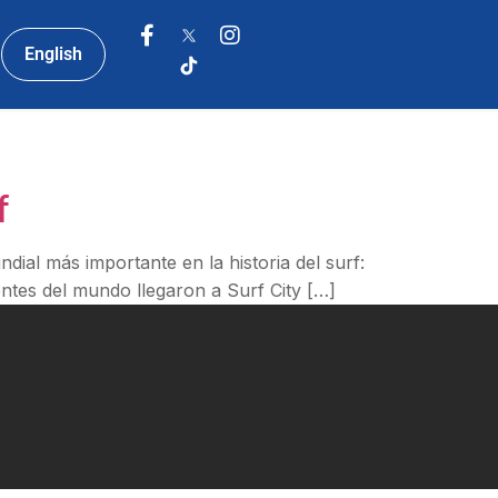
English
f
ial más importante en la historia del surf:
entes del mundo llegaron a Surf City […]