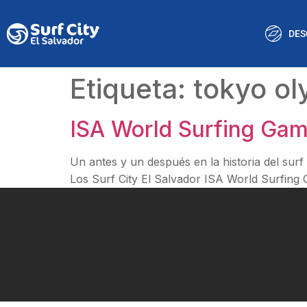
DES
Etiqueta:
tokyo ol
ISA World Surfing Game
Un antes y un después en la historia del surf
Los Surf City El Salvador ISA World Surfing 