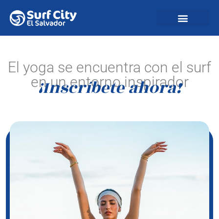
El yoga se encuentra con el surf
en un entorno inspirador
¡Inscríbete ahora!